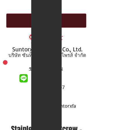
Suntorx Enterprise Co., Ltd.
บริษัท ซันท็อกซ์ เอ็นเตอร์ไพรส์ จำกัด
ช่องทางสอบถาม
@suntorx
02-701-3266-7
02-701-3268
contact@suntorxfa
stener.com
Stainless Steel Screw -