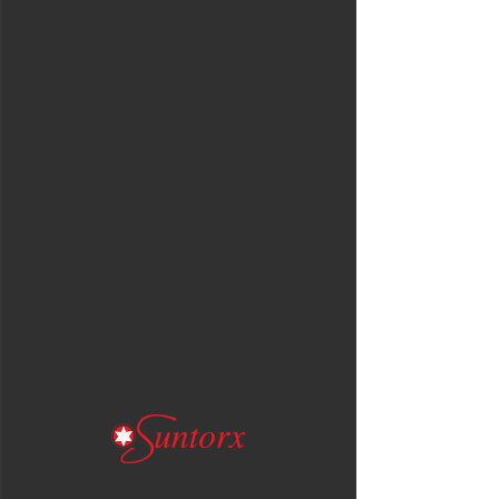
สกรูหัวกลมผ่า เหล็ก เกลียวหุน
SLOTTED ROUND HEAD MACHINE
SCREWS STEEL (WHITE ZINC)
Standard: BS 450
สเปค Standard:
BS 450