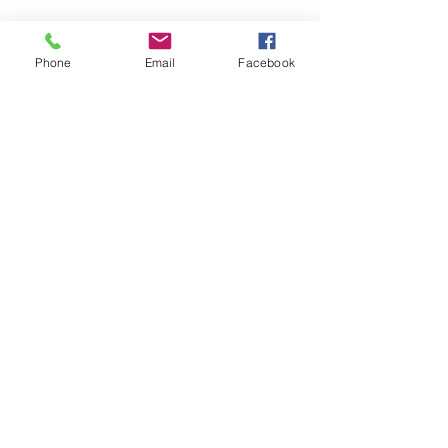
ราคาตั้ง Price List
เกลียวปล่อยหัวกลม P สแตนเลส
Phone
Email
Facebook
SUS304
เกลียวหุน
ติดต่อเพื่อรับส่วนลด คลิกเลย