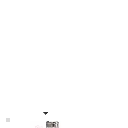
สกรูหัวจม สแตนเลส SUS304
เกลียวหุน
HEXAGON SOCKET HEAD CAP
STAINLESS
STEEL 304 (A2-70)
Standard: ANSI B18.3