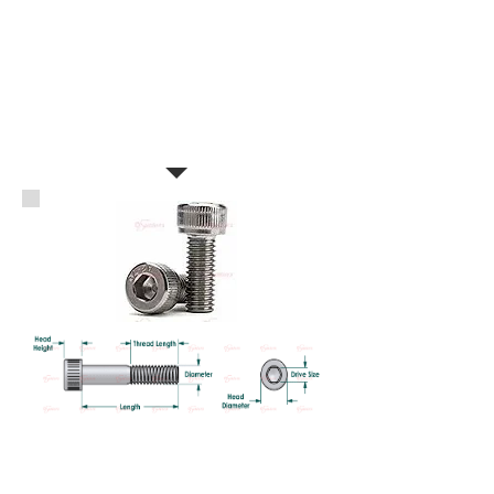
สกรูหัวจม สแตนเลส SUS304 เกลี
ยวมิล
HEXAGON SOCKET HEAD CAP STAINLESS
STEEL 304 (A2-70)
Standard: DIN912
สเปค Standard: DIN912