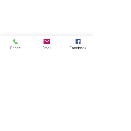
Phone
Email
Facebook
ราคาตั้ง Price List
สกรูหัวจม สแตนเลส SUS304
เกลียวหุน
ติดต่อเพื่อรับส่วนลด คลิกเลย