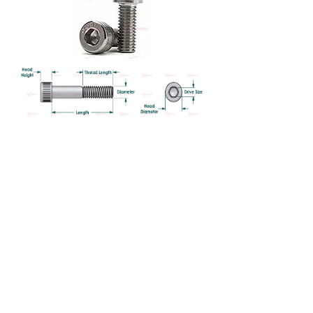
สเปค Standard:
ANSI
B18.3
สกรูหัวจม
เกลียวหุน