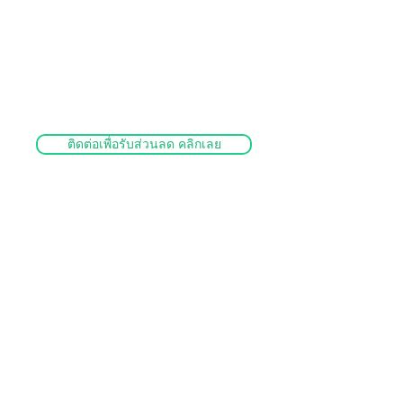
ราคาตั้ง Price List
สกรูหัวจม สแตนเลส SUS304
เกลียวมิล
ติดต่อเพื่อรับส่วนลด คลิกเลย