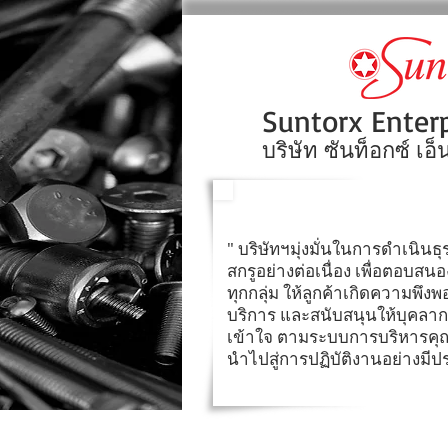
Suntorx Enterpr
บริษัท ซันท็อกซ์ เอ
นโยบาย/ วัตถุป
" บริษัทฯมุ่งมั่นในการดำเนินธ
สกรูอย่างต่อเนื่อง เพื่อตอบส
ทุกกลุ่ม ให้ลูกค้าเกิดความพึง
บริการ และสนับสนุนให้บุคลาก
เข้าใจ ตามระบบการบริหารคุ
นำไปสู่การปฏิบัติงานอย่างมีป
หน้าแรก
เกี่ยวกับเรา