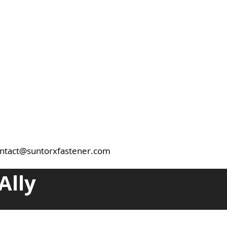
ntact@suntorxfastener.com
Ally
PRISE CO., LTD.