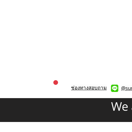
ช่องทางสอบถาม
@su
We 
บริษัท ซันท็อกซ์ เอ็นเตอร