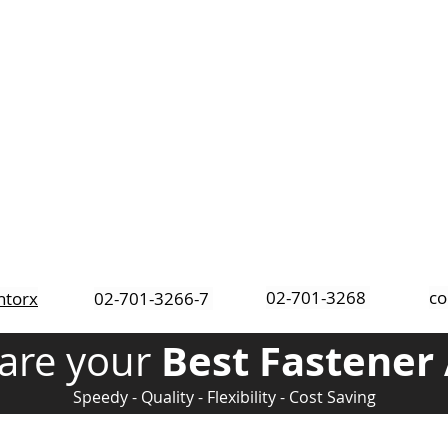
02-701-3268
co
ntorx
02-701-3266-7
Best Fastener 
are your
Speedy - Quality - Flexibility - Cost Saving
์ไพรส์ จำกัด
SUNTORX ENTER