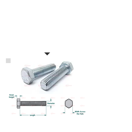
สกรูหัวเหลี่ยมมิลขาว เกรด 4.6
เหล็ก เกลียวมิล
HEXAGON HEAD BOLTS WHITE ZINC
GALVANISED (MILD STEEL/SWRCH6R)
GRADE 4.6
Standard: JIS B 1180
สเปค Standard: JIS B 1180